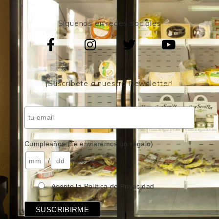
Síguenos en redes sociales
¡Suscríbete a nuestro Newsletter!
Cumpleaños (Te enviaremos un regalo)
/
( mes / día )
Acepto la Política de Privacidad