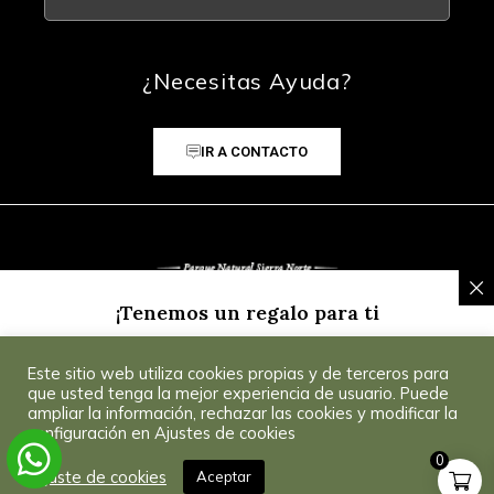
¿Necesitas Ayuda?
IR A CONTACTO
¡Tenemos un regalo para ti
Inscríbete a nuestra Newsletter y recibe un
5% de
Este sitio web utiliza cookies propias y de terceros para
descuento
para tu primera compra.
Consultar
© 2025 CoSevilla
que usted tenga la mejor experiencia de usuario. Puede
Condiciones
.
ampliar la información, rechazar las cookies y modificar la
configuración en Ajustes de cookies
0
¡Consíguelo!
Ajuste de cookies
Aceptar