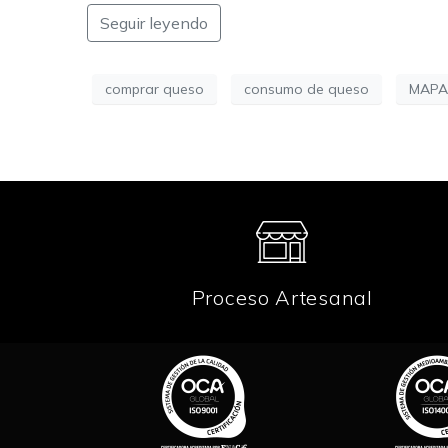
Seguir leyendo
comprar queso
consumo de queso
MAP
Proceso Artesanal