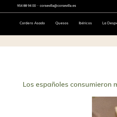
954 88 94 00
–
corsevilla@corsevilla.es
Cordero Asado
Quesos
Ibéricos
La Desp
Los españoles consumieron m