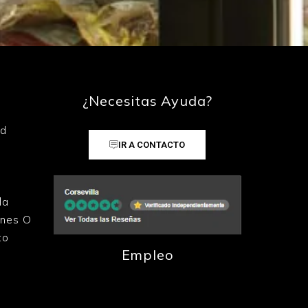
¿Necesitas Ayuda?
ad
IR A CONTACTO
la
ones O
to
Empleo