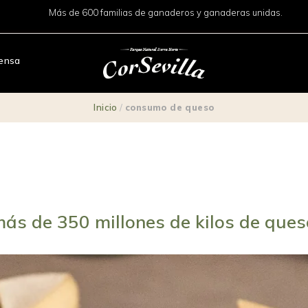
Más de 600 familias de ganaderos y ganaderas unidas.
ensa
Inicio
/
consumo de queso
ás de 350 millones de kilos de que