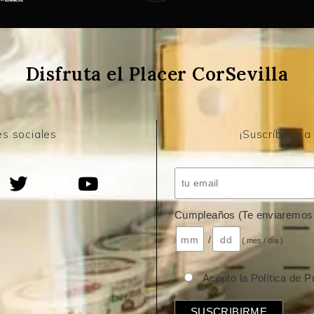
Disfruta el Placer CorSevilla
s sociales
¡Suscríbete a
Cumpleaños (Te enviaremos 
/
( mes / día )
Acepto la Política de P