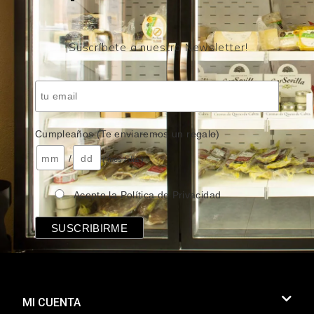
¡Suscríbete a nuestro Newsletter!
Cumpleaños (Te enviaremos un regalo)
/
( mes / día )
Acepto la Política de Privacidad
MI CUENTA