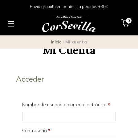
Envió gratuito en península pedidos +80€.
0
Inicio
/
Mi cuenta
Mi Cuenta
Acceder
Nombre de usuario o correo electrónico
*
Contraseña
*