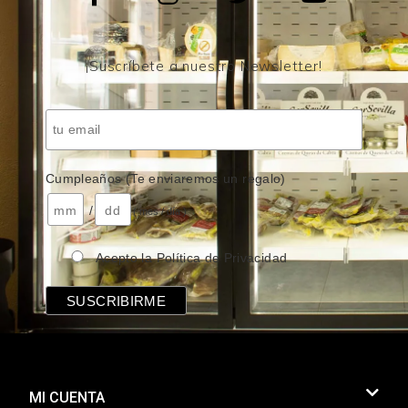
¡Suscríbete a nuestro Newsletter!
Cumpleaños (Te enviaremos un regalo)
/
( mes / día )
Acepto la Política de Privacidad
MI CUENTA