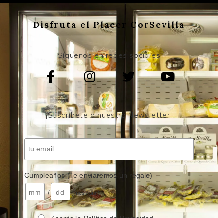
Disfruta el Placer CorSevilla
Síguenos en redes sociales
¡Suscríbete a nuestro Newsletter!
Cumpleaños (Te enviaremos un regalo)
/
( mes / día )
Acepto la Política de Privacidad