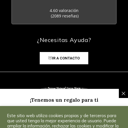
4.60 valoración
(2089 reseñas)
¿Necesitas Ayuda?
IR A CONTACTO
¡Tenemos un regalo para ti
Inscríbete a nuestra Newsletter y recibe un
5% de
Este sitio web utiliza cookies propias y de terceros para
descuento
para tu primera compra.
Consultar
© 2025 CoSevilla
que usted tenga la mejor experiencia de usuario. Puede
Condiciones
.
ampliar la información, rechazar las cookies y modificar la