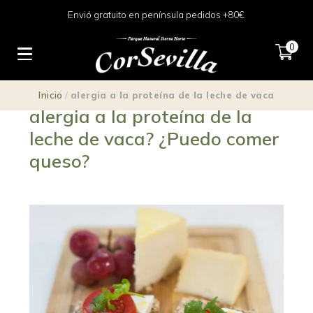
Envió gratuito en península pedidos +80€.
0
¿Intolerancia a la lactosa o
Inicio
/
alergia a la proteína de la leche de vaca
alergia a la proteína de la
leche de vaca? ¿Puedo comer
queso?