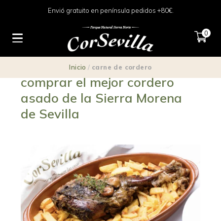
Envió gratuito en península pedidos +80€.
0
5 cosas que debes saber al
Inicio
/
carne de cordero
comprar el mejor cordero
asado de la Sierra Morena
de Sevilla