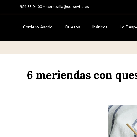
954 88 94 00
–
corsevilla@corsevilla.es
Cordero Asado
Quesos
Ibéricos
La Desp
6 meriendas con que