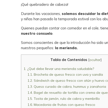
¡Qué quebradero de cabeza!
Durante las vacaciones,
solemos descuidar la die
y niñas han pasado la temporada estival con los ab
Quienes puedan contar con comedor en el cole, tien
nuestro consuelo
.
Somos conscientes de que la introducción ha sido un
nuestros pequeños:
la merienda.
Tabla de Contenidos
[
ocultar
]
1.
¿Qué debe llevar una merienda saludable?
1.1.
Brocheta de queso fresco con uva y sandía
1.2.
Sándwich de queso fresco con atún y huevo c
1.3.
Queso curado de cabra, hummus y zanahoria
1.4.
Bagel de revuelto de tortilla con crema de qu
1.5.
Tosta de jamón, rulo de cabra y membrillo
1.6.
Macedonia de frutas con queso fresco