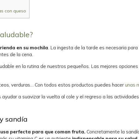
das con queso
saludable?
rienda en su mochila
. La ingesta de la tarde es necesaria para 
ntes de la cena.
dable en la rutina de nuestros pequeños. Las mejores opcione
lácteos, verduras… Con todos estos productos puedes hacer
unas 
yudar a suavizar la vuelta al cole y el regreso a las actividad
 y sandía
cusa perfecta para que coman fruta.
Concretamente la sandía
más su vitamina C es un nutriente
indispensable para su salud