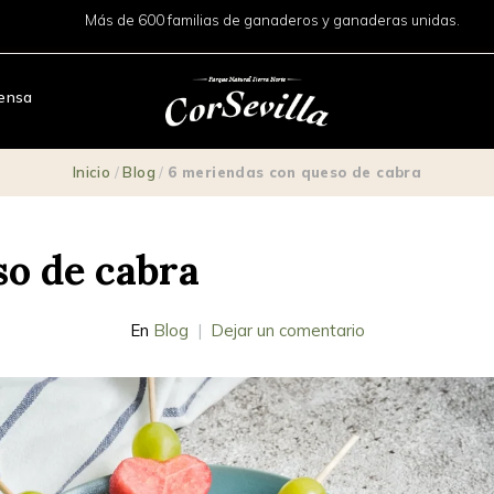
Más de 600 familias de ganaderos y ganaderas unidas.
ensa
Inicio
/
Blog
/
6 meriendas con queso de cabra
so de cabra
En
Blog
Dejar un comentario