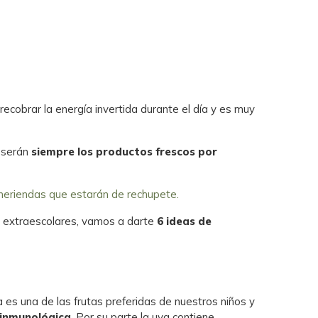
recobrar la energía invertida durante el día y es muy
s serán
siempre los productos frescos por
meriendas que estarán de rechupete.
es extraescolares, vamos a darte
6 ideas de
 es una de las frutas preferidas de nuestros niños y
 inmunológica
. Por su parte la uva contiene