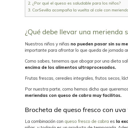
2.
¿Por qué el queso es saludable para los niños?
3.
CorSevilla acompaña la vuelta al cole con merien
¿Qué debe llevar una merienda 
Nuestros niños y niñas
no pueden pasar sin su me
importante para afrontar lo que queda de jornada a
Como sabes, tenemos que abogar por una dieta salu
encima de los alimentos ultraprocesados.
Frutas frescas, cereales integrales, frutos secos, 
Por nuestra parte, como hemos dicho que queremos a
meriendas con queso de cabra muy facilitas.
Brocheta de queso fresco con uva
La combinación con
queso fresco de cabra
es
la ex
niñas, y todavía es un producto de temporada. Ade