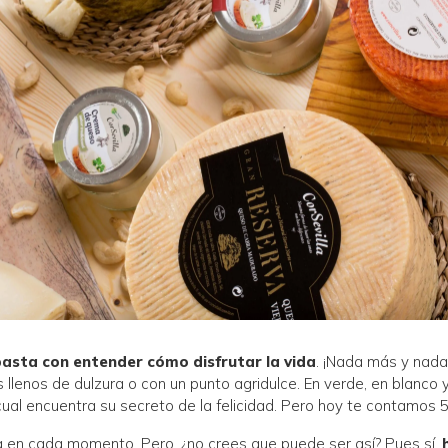
basta con entender cómo disfrutar la vida
. ¡Nada más y nad
lenos de dulzura o con un punto agridulce. En verde, en blanco y
 cual encuentra su secreto de la felicidad. Pero hoy te contamos 
a en cada momento. Pero, ¿no crees que puede ser así? Pues sí,