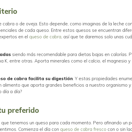
iterio
abra o de oveja. Esto depende, como imaginas de la leche con l
senciales de cada queso. Entre estos quesos se encuentran dife
 expertos en el
queso de cabra
, así que te daremos solo unas cu
radas
siendo más recomendable para dietas bajas en calorías. Po
ina K, entre otras. Aporta minerales como el calcio, el magnesi
eso de cabra facilita su digestión
. Y estas propiedades enum
n alimento que aporta grandes beneficios a nuestro organismo y q
o día a día?
tu preferido
ido que tenemos un queso para cada momento. Pero afinando un
mentimos. Comienza el día con
queso de cabra fresco
con o sin la