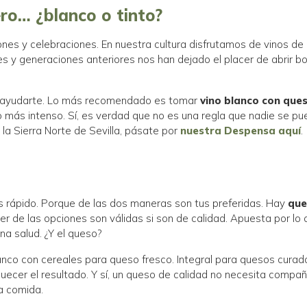
ero… ¿blanco o tinto?
ones y celebraciones. En nuestra cultura disfrutamos de vinos de 
nes y generaciones anteriores nos han dejado el placer de abrir b
de ayudarte. Lo más recomendado es tomar
vino blanco con que
más intenso. Sí, es verdad que no es una regla que nadie se pu
 la Sierra Norte de Sevilla, pásate por
nuestra Despensa aquí
.
n
s rápido. Porque de las dos maneras son tus preferidas. Hay
que
r de las opciones son válidas si son de calidad. Apuesta por lo
a salud. ¿Y el queso?
lanco con cereales para queso fresco. Integral para quesos cur
quecer el resultado. Y sí, un queso de calidad no necesita compañ
na comida.