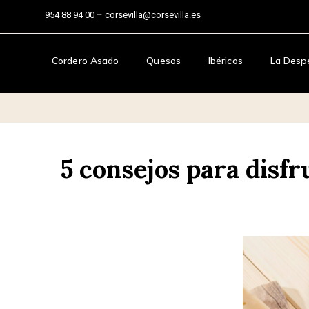
954 88 94 00
–
corsevilla@corsevilla.es
Cordero Asado
Quesos
Ibéricos
La Desp
5 consejos para disfr