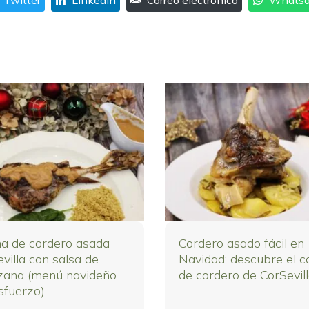
Twitter
LinkedIn
Correo electrónico
Whats
na de cordero asada
Cordero asado fácil en
villa con salsa de
Navidad: descubre el co
ana (menú navideño
de cordero de CorSevil
sfuerzo)