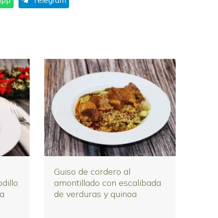
app
Telegram
Guiso de cordero al
dillo
amontillado con escalibada
la
de verduras y quinoa