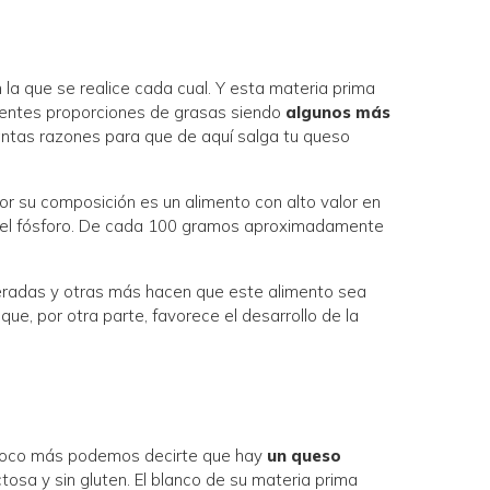
a que se realice cada cual. Y esta materia prima
rentes proporciones de grasas siendo
algunos más
ántas razones para que de aquí salga tu queso
r su composición es un alimento con alto valor en
o y el fósforo. De cada 100 gramos aproximadamente
eradas y otras más hacen que este alimento sea
ue, por otra parte, favorece el desarrollo de la
 poco más podemos decirte que hay
un queso
ctosa y sin gluten. El blanco de su materia prima