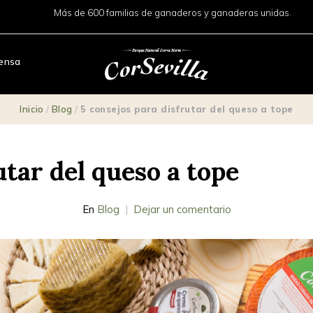
Más de 600 familias de ganaderos y ganaderas unidas.
ensa
Inicio
/
Blog
/
5 consejos para disfrutar del queso a tope
utar del queso a tope
En
Blog
Dejar un comentario