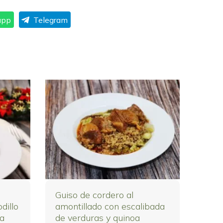
app
Telegram
Guiso de cordero al
dillo
amontillado con escalibada
la
de verduras y quinoa