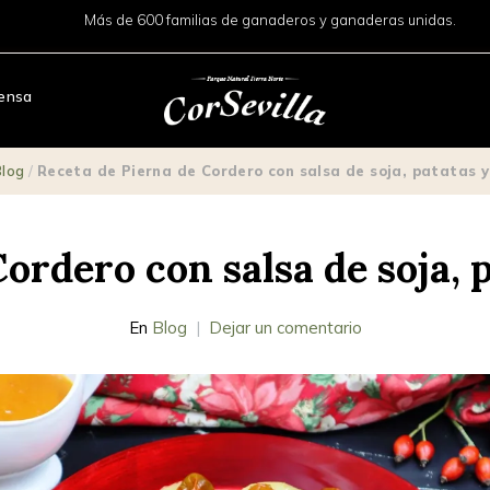
Más de 600 familias de ganaderos y ganaderas unidas.
ensa
Blog
/
Receta de Pierna de Cordero con salsa de soja, patatas y
ordero con salsa de soja, 
En
Blog
Dejar un comentario