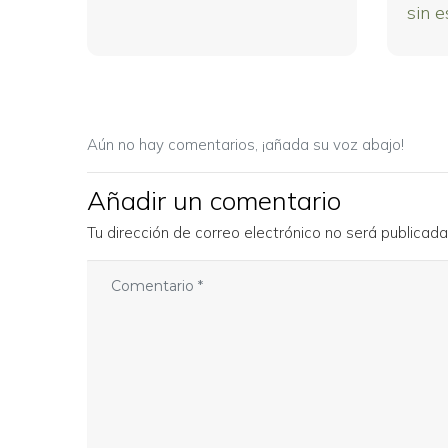
sin e
Aún no hay comentarios, ¡añada su voz abajo!
Añadir un comentario
Tu dirección de correo electrónico no será publicada
C
o
m
e
n
t
a
r
i