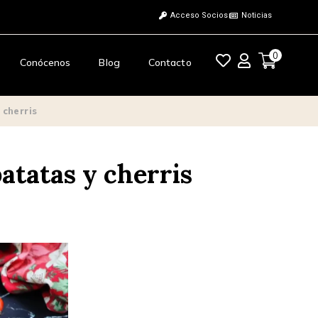
Acceso Socios
Noticias
0
Conócenos
Blog
Contacto
 cherris
patatas y cherris