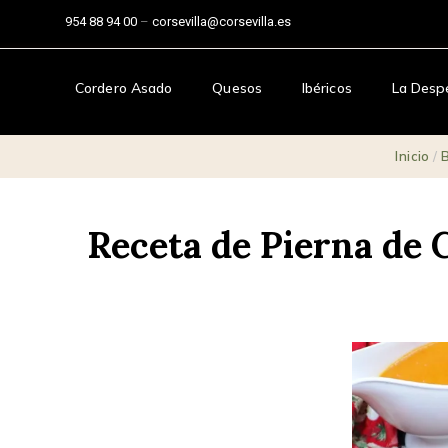
954 88 94 00
–
corsevilla@corsevilla.es
Cordero Asado
Quesos
Ibéricos
La Desp
Inicio
/
Receta de Pierna de C