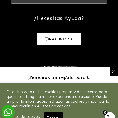
¿Necesitas Ayuda?
IR A CONTACTO
¡Tenemos un regalo para ti
Inscríbete a nuestra Newsletter y recibe un
5% de
Este sitio web utiliza cookies propias y de terceros para
descuento
para tu primera compra.
Consultar
© 2025 CoSevilla
que usted tenga la mejor experiencia de usuario. Puede
Condiciones
.
ampliar la información, rechazar las cookies y modificar la
configuración en Ajustes de cookies
0
¡Consíguelo!
Ajuste de cookies
Aceptar