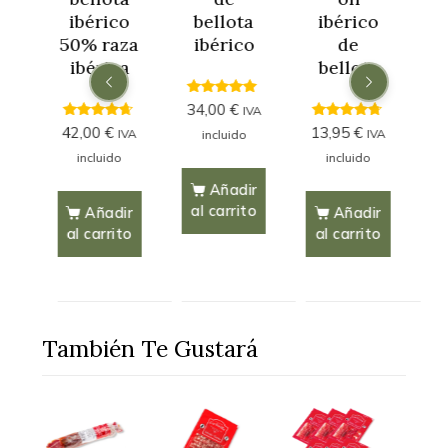
ibérico
bellota
ibérico
50% raza
ibérico
de
a
ibérica
bellota
4.75
34,00
€
IVA
out of 5
4.44
4.59
42,00
€
13,95
€
IVA
IVA
incluido
out of 5
out of 5
VA
incluido
incluido
Añadir
al carrito
Añadir
Añadir
al carrito
al carrito
nar
S
to
También Te Gustará