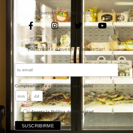
Síguenos en redes sociales
¡Suscríbete a nuestro Newsletter!
Cumpleaños (Te enviaremos un regalo)
/
( mes / día )
Acepto la Política de Privacidad