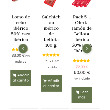
Lomo de
Salchich
Pack 5+1
Jam
cebo
ón
Oferta
ce
r
ibérico
ibérico
Jamón de
c
50% raza
de
Bellota
ibé
ibérica
bellota
Ibérico
% 
100 g.
50% Raza
ib
Ibérico
4.71
33,00
€
IVA
out of 5
4.61
3,95
€
D
IVA
incluido
out of 5
ou
4.45
249
72,00
€
incluido
out of 5
60,00
€
in
Añadir
IVA incluido
al carrito
Añadir
al carrito
Sel
Leer
F
más