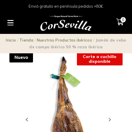
Envió gratuito en península pedidos +80€.
0
Inicio
/
Tienda
/
Nuestros Productos ibéricos
/
Jamón de cebo
de campo ibérico 50 % raza ibérica
Corte a cuchillo
Nuevo
disponible