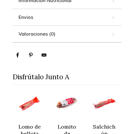
Información Nutricional
Envios
Valoraciones (0)
Disfrútalo Junto A
o
Lomo de
Lomito
Salchich
de
bellota
de
ón
v