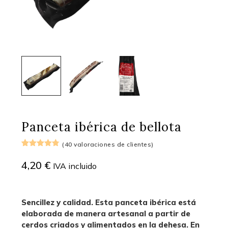
Panceta ibérica de bellota
(
40
valoraciones de clientes)
Valorado
40
con
4.73
4,20
€
IVA incluido
de 5 en
base a
valoraciones
de
clientes
Sencillez y calidad. Esta panceta ibérica está
elaborada de manera artesanal a partir de
cerdos criados y alimentados en la dehesa. En