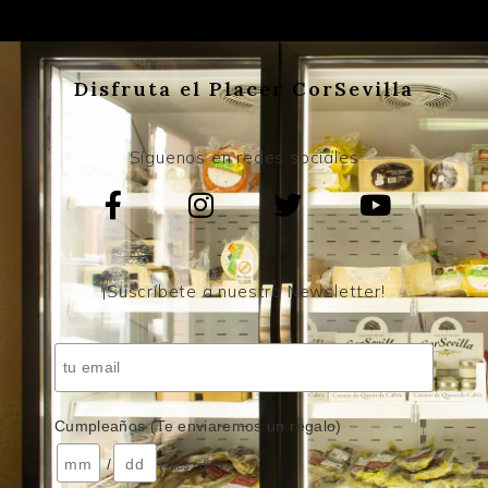
Disfruta el Placer CorSevilla
Síguenos en redes sociales
¡Suscríbete a nuestro Newsletter!
Cumpleaños (Te enviaremos un regalo)
/
( mes / día )