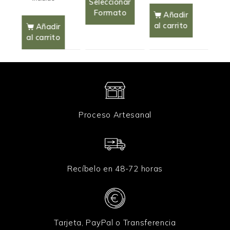
Seleccionar
Sel
Formato
F
Añadir
al carrito
Añadir
al carrito
Proceso Artesanal
Recíbelo en 48-72 horas
Tarjeta, PayPal o Transferencia