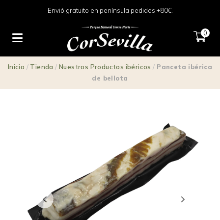
Envió gratuito en península pedidos +80€.
0
Inicio
/
Tienda
/
Nuestros Productos ibéricos
/
Panceta ibérica
de bellota