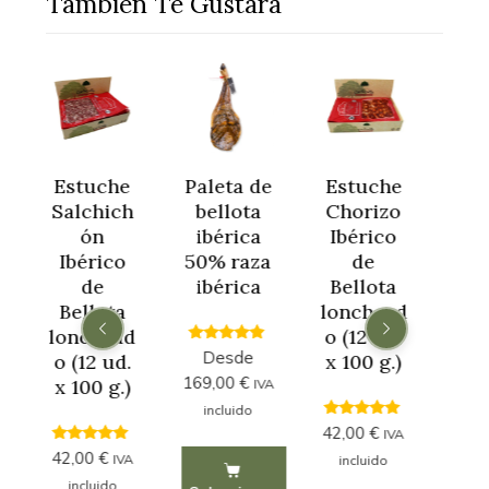
También Te Gustará
Estuche
Paleta de
Estuche
Jam
Salchich
bellota
Chorizo
c
ón
ibérica
Ibérico
ib
Ibérico
50% raza
de
50%
de
ibérica
Bellota
ib
Bellota
lonchead
lonchead
o (12 ud.
4.67
4
Desde
D
o (12 ud.
x 100 g.)
out of 5
out
169,00
€
219
x 100 g.)
IVA
incluido
in
5.00
42,00
€
IVA
out of 5
5.00
42,00
€
IVA
incluido
out of 5
incluido