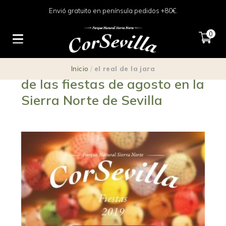
Envió gratuito en península pedidos +80€.
0
11 maridajes para disfrutar
Inicio
/
el real de la jara
de las fiestas de agosto en la
Sierra Norte de Sevilla