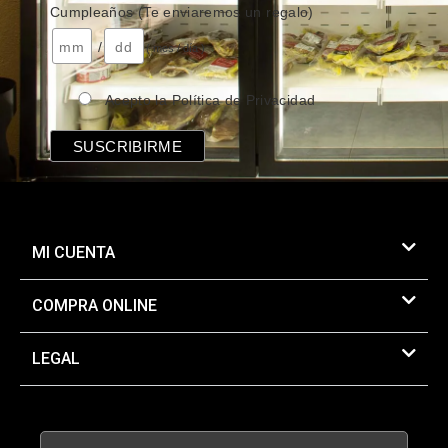
Cumpleaños (Te enviaremos un regalo)
/
( mes / día )
Acepto la Política de Privacidad
MI CUENTA
COMPRA ONLINE
LEGAL