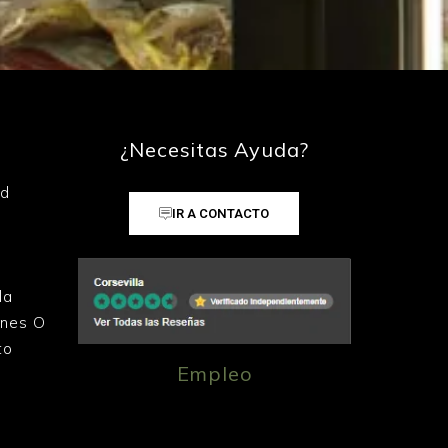
¿Necesitas Ayuda?
ad
IR A CONTACTO
la
ones O
to
Empleo