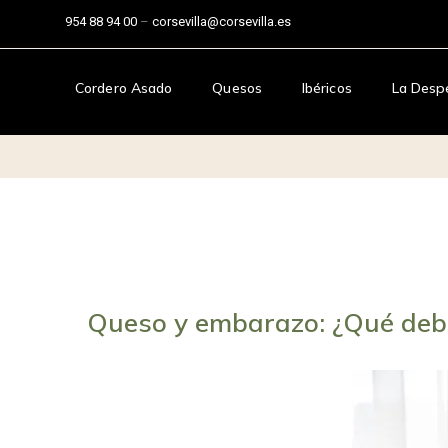
954 88 94 00
–
corsevilla@corsevilla.es
Cordero Asado
Quesos
Ibéricos
La Desp
Queso y embarazo: ¿Qué deb