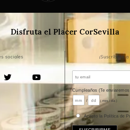
Disfruta el Placer CorSevilla
s sociales
¡Suscríbete a
Cumpleaños (Te enviaremos 
/
( mes / día )
Acepto la Política de P