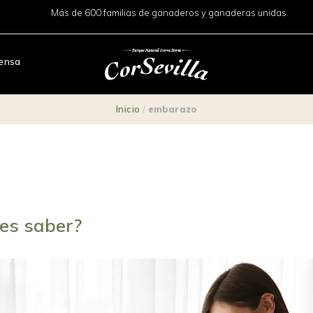
Más de 600 familias de ganaderos y ganaderas unidas.
ensa
Inicio
/
embarazo
es saber?