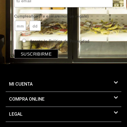
Cumpleaños (Te enviaremos un regalo)
/
( mes / día )
Acepto la Política de Privacidad
MI CUENTA
COMPRA ONLINE
LEGAL