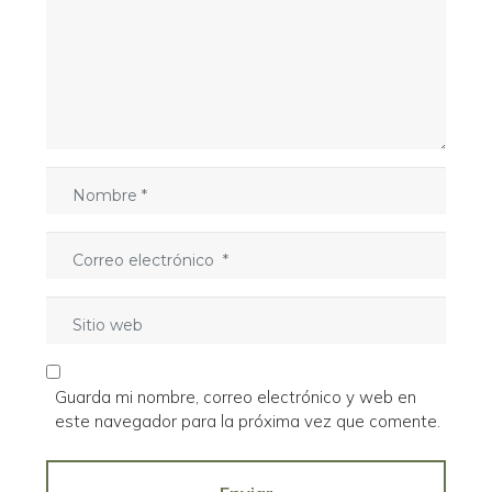
e
n
t
a
r
i
o
N
*
o
m
C
b
o
r
r
e
S
r
*
i
e
t
o
i
e
Guarda mi nombre, correo electrónico y web en
o
l
este navegador para la próxima vez que comente.
w
e
e
c
b