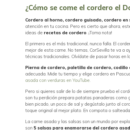
¿Cómo se come el cordero el 
Cordero al horno, cordero guisado, cordero en 
atención en tu cocina. Pero es cierto que ahora, es
ideas de
recetas de cordero
. ¡Toma nota!
El primero es el más tradicional, nunca falla. El co
mejor de esta carne. No temas, CorSevilla te va a
técnicas tradicionales. Olvídate de pasar horas en 
Pierna de cordero, paletilla de cordero, codill
adecuada. Mide tu tiempo y elige cordero en Pascu
asada con verduras en YouTube
.
Pero si quieres salir de lo de siempre prueba el co
son tu perdición prepara patatas panaderas como gua
bien picado, un poco de sal y degústalo junto al cord
toque original al mejor plato. En compota o salteada
La carne asada y las salsas son un mundo por explor
son
5 salsas para enamorarse del cordero asa