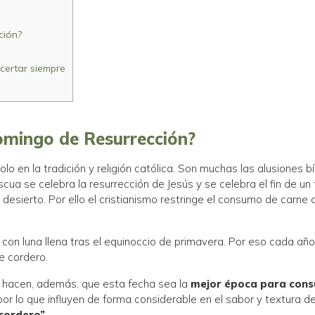
ción?
certar siempre
omingo de Resurrección?
en la tradición y religión católica. Son muchas las alusiones bí
ua se celebra la resurrección de Jesús y se celebra el fin de un 
l desierto. Por ello el cristianismo restringe el consumo de carn
con luna llena tras el equinoccio de primavera. Por eso cada añ
e cordero.
eza hacen, además, que esta fecha sea la
mejor época para cons
or lo que influyen de forma considerable en el sabor y textura d
 cordero”
.