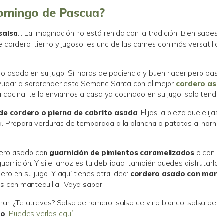
Domingo de Pascua?
salsa
… La imaginación no está reñida con la tradición. Bien sab
te cordero, tierno y jugoso, es una de las carnes con más versat
rdero asado en su jugo. Sí, horas de paciencia y buen hacer pero 
 ayudar a sorprender esta Semana Santa con el mejor
cordero a
la cocina, te lo enviamos a casa ya cocinado en su jugo, solo t
o de cordero o pierna de cabrito asada
. Elijas la pieza que el
a. Prepara verduras de temporada a la plancha o patatas al horn
rdero asado con
guarnición de pimientos caramelizados
o con 
rnición. Y si el arroz es tu debilidad, también puedes disfrutar
ero en su jugo. Y aquí tienes otra idea:
cordero asado con ma
s con mantequilla. ¡Vaya sabor!
ar. ¿Te atreves? Salsa de romero, salsa de vino blanco, salsa d
do
.
Puedes verlas aquí
.