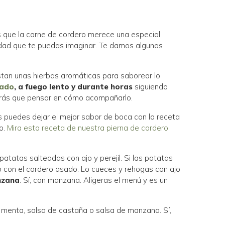
es que la carne de cordero merece una especial
ilidad que te puedas imaginar. Te damos algunas
bastan unas hierbas aromáticas para saborear lo
sado
, a fuego lento y durante horas
siguiendo
endrás que pensar en cómo acompañarlo.
ijas puedes dejar el mejor sabor de boca con la receta
o.
Mira esta receta de nuestra pierna de cordero
patatas salteadas con ajo y perejil. Si las patatas
lo con el cordero asado. Lo cueces y rehogas con ajo
nzana
. Sí, con manzana. Aligeras el menú y es un
e menta, salsa de castaña o salsa de manzana. Sí,