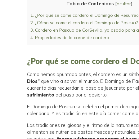
Tabla de Contenidos
[
ocultar
]
1.
¿Por qué se come cordero el Domingo de Resurrec
2.
¿Cómo se come el cordero el Domingo de Pascua?
3.
Cordero en Pascua de CorSevilla, ya asado para a
4.
Propiedades de la carne de cordero
¿Por qué se come cordero el D
Como hemos apuntado antes, el cordero es un símbolo 
Dios”
que vino a salvar el mundo. El Domingo de Pasc
cuarenta días recuerdan el paso de Jesucristo por e
sufrimiento
del paso por el desierto.
El Domingo de Pascua se celebra el primer domingo 
calendario. Y es tradición en este día comer carne d
Las tradiciones religiosas y el ritmo de la natural
alimentan se nutren de pastos frescos y naturales, p
es más claro:
“enero y febrero preparan el buen