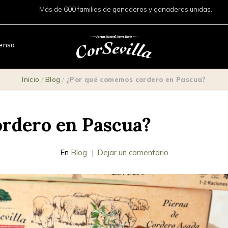
Más de 600 familias de ganaderos y ganaderas unidas.
ensa
Inicio
/
Blog
/
¿Por qué comemos cordero en Pascua?
rdero en Pascua?
En
Blog
Dejar un comentario