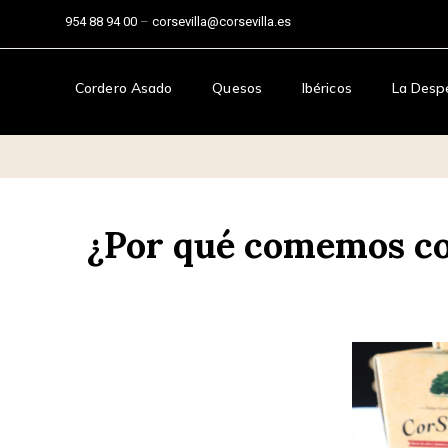
954 88 94 00
–
corsevilla@corsevilla.es
Cordero Asado
Quesos
Ibéricos
La Desp
¿Por qué comemos co