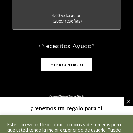
4.60 valoración
(2089 reseñas)
¿Necesitas Ayuda?
IR A CONTACTO
¡Tenemos un regalo para ti
Inscríbete a nuestra Newsletter y recibe un
5% de
Este sitio web utiliza cookies propias y de terceros para
descuento
para tu primera compra.
Consultar
© 2025 CoSevilla
que usted tenga la mejor experiencia de usuario. Puede