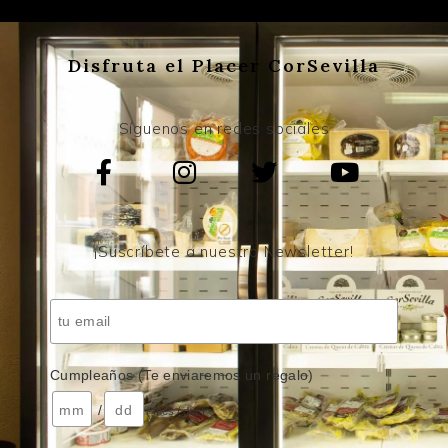
Disfruta el Placer CorSevilla
Síguenos en redes sociales
¡Suscríbete a nuestro Newsletter!
Cumpleaños (Te enviaremos un regalo)
/
( mes / día )