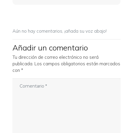
Aún no hay comentarios, ¡añada su voz abajo!
Añadir un comentario
Tu dirección de correo electrónico no será
publicada.
Los campos obligatorios están marcados
con
*
C
o
m
e
n
t
a
r