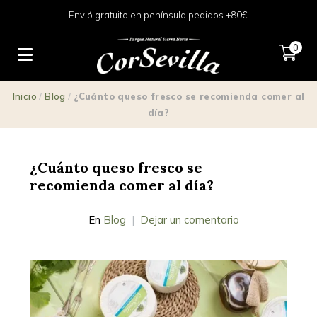
Envió gratuito en península pedidos +80€.
0
Inicio
/
Blog
/
¿Cuánto queso fresco se recomienda comer al
día?
¿Cuánto queso fresco se
recomienda comer al día?
En
Blog
Dejar un comentario