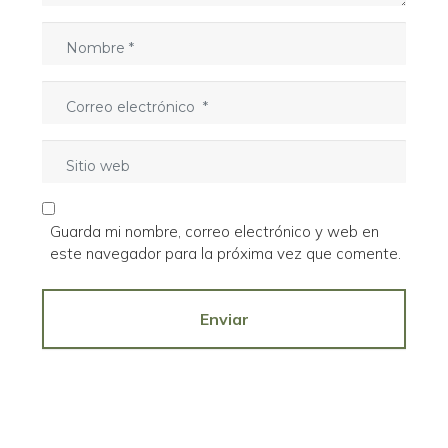
i
o
N
*
o
m
C
b
o
r
r
e
S
r
*
i
e
t
o
i
e
Guarda mi nombre, correo electrónico y web en
o
l
este navegador para la próxima vez que comente.
w
e
e
c
b
Enviar
t
r
ó
n
i
c