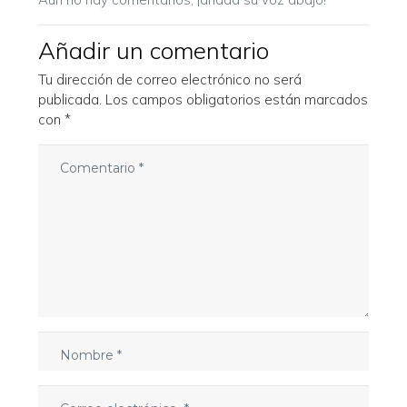
Añadir un comentario
Tu dirección de correo electrónico no será
publicada.
Los campos obligatorios están marcados
con
*
C
o
m
e
n
t
a
r
i
o
N
*
o
m
C
b