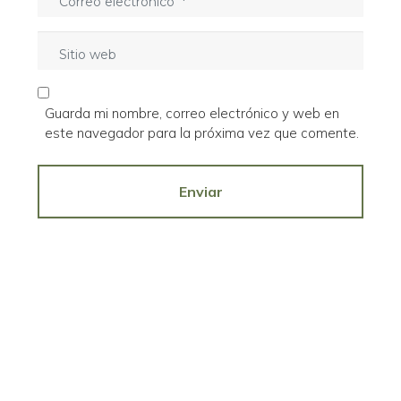
o
r
r
e
S
r
*
i
e
t
o
i
e
Guarda mi nombre, correo electrónico y web en
o
l
este navegador para la próxima vez que comente.
w
e
e
c
b
Enviar
t
r
ó
n
i
c
o
*