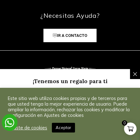
¿Necesitas Ayuda?
IR A CONTACTO
¡Tenemos un regalo para ti
Inscríbete a nuestra Newsletter y recibe un
5% de
Este sitio web utiliza cookies propias y de terceros para
descuento
para tu primera compra.
Consultar
© 2025 CoSevilla
que usted tenga la mejor experiencia de usuario. Puede
Condiciones
.
ampliar la información, rechazar las cookies y modificar la
configuración en Ajustes de cookies
0
¡Consíguelo!
Ajuste de cookies
Aceptar