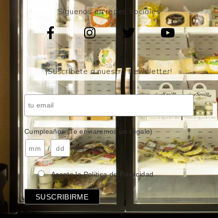
Síguenos en redes sociales
¡Suscríbete a nuestro Newsletter!
Cumpleaños (Te enviaremos un regalo)
/
( mes / día )
Acepto la Política de Privacidad