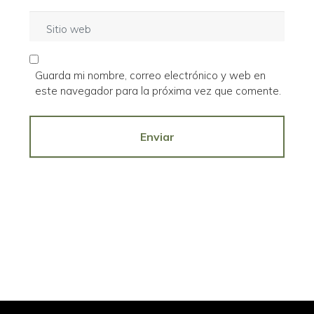
r
e
S
r
*
i
e
t
o
i
e
Guarda mi nombre, correo electrónico y web en
o
l
este navegador para la próxima vez que comente.
w
e
e
c
b
Enviar
t
r
ó
n
i
c
o
*