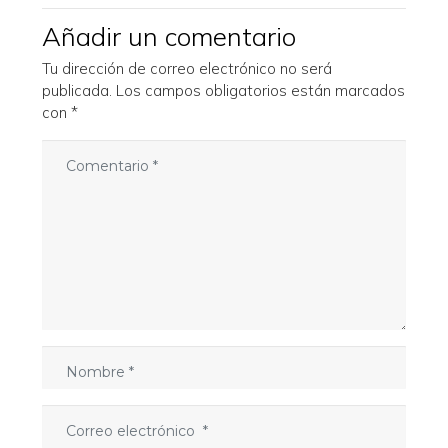
Añadir un comentario
Tu dirección de correo electrónico no será
publicada.
Los campos obligatorios están marcados
con
*
C
o
m
e
n
t
a
r
i
o
N
*
o
m
C
b
o
r