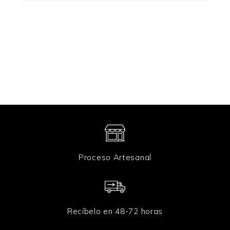
ó
n
i
c
o
*
Proceso Artesanal
Recíbelo en 48-72 horas