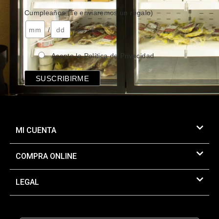
Cumpleaños (Te enviaremos un regalo)
/
( mes / día )
Acepto la Política de Privacidad
MI CUENTA
COMPRA ONLINE
LEGAL