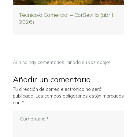
Técnico/a Comercial – CorSevilla (abril
2026)
Aún no hay comentarios, ¡añada su voz abajo!
Añadir un comentario
Tu dirección de correo electrónico no será
publicada.
Los campos obligatorios están marcados
con
*
C
o
m
e