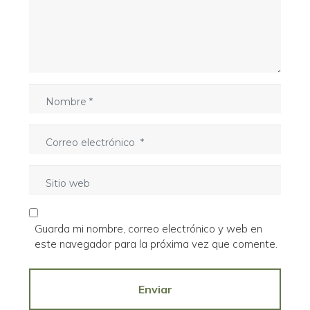
n
t
a
r
i
o
N
*
o
m
C
b
o
r
r
e
S
r
*
i
e
t
o
i
e
Guarda mi nombre, correo electrónico y web en
o
l
este navegador para la próxima vez que comente.
w
e
e
c
b
Enviar
t
r