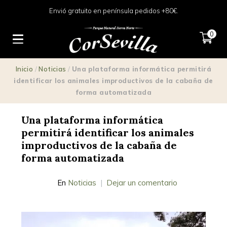
Envió gratuito en península pedidos +80€.
0
Inicio
/
Noticias
/
Una plataforma informática permitirá
identificar los animales improductivos de la cabaña de
forma automatizada
Una plataforma informática
permitirá identificar los animales
improductivos de la cabaña de
forma automatizada
En
Noticias
Dejar un comentario