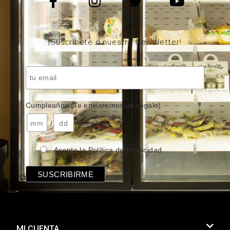
¡Suscríbete a nuestro Newsletter!
Cumpleaños (Te enviaremos un regalo)
/
( mes / día )
Acepto la Política de Privacidad
MI CUENTA