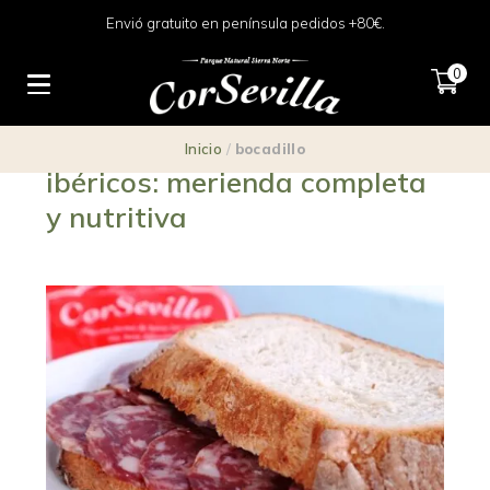
Envió gratuito en península pedidos +80€.
0
Bocadillos de embutidos
Inicio
/
bocadillo
ibéricos: merienda completa
y nutritiva