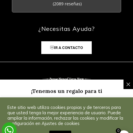
(2089 reseñas)
¿Necesitas Ayuda?
IR A CONTACTO
¡Tenemos un regalo para ti
Inscríbete a nuestra Newsletter y recibe un
5% de
Este sitio web utiliza cookies propias y de terceros para
descuento
para tu primera compra.
Consultar
© 2025 CoSevilla
que usted tenga la mejor experiencia de usuario. Puede
Condiciones
.
ampliar la información, rechazar las cookies y modificar la
configuración en Ajustes de cookies
0