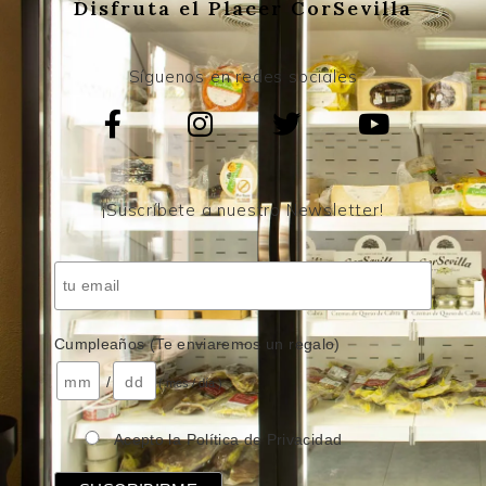
Disfruta el Placer CorSevilla
Síguenos en redes sociales
¡Suscríbete a nuestro Newsletter!
Cumpleaños (Te enviaremos un regalo)
/
( mes / día )
Acepto la Política de Privacidad