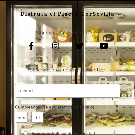
Disfruta el Placer CorSevilla
Síguenos en redes sociales
¡Suscríbete a nuestro Newsletter!
Cumpleaños (Te enviaremos un regalo)
/
( mes / día )
Acepto la Política de Privacidad