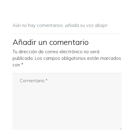
Aún no hay comentarios, ¡añada su voz abajo!
Añadir un comentario
Tu dirección de correo electrónico no será
publicada.
Los campos obligatorios están marcados
con
*
C
o
m
e
n
t
a
r
i