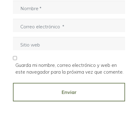
o
N
*
o
m
C
b
o
r
r
e
S
r
*
i
e
t
o
i
e
Guarda mi nombre, correo electrónico y web en
o
l
este navegador para la próxima vez que comente.
w
e
e
c
b
Enviar
t
r
ó
n
i
c
o