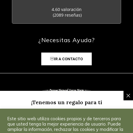
4.60 valoración
(2089 reseñas)
¿Necesitas Ayuda?
IR A CONTACTO
¡Tenemos un regalo para ti
Inscríbete a nuestra Newsletter y recibe un
5% de
Este sitio web utiliza cookies propias y de terceros para
descuento
para tu primera compra.
Consultar
© 2025 CoSevilla
que usted tenga la mejor experiencia de usuario. Puede
Condiciones
.
ampliar la información, rechazar las cookies y modificar la