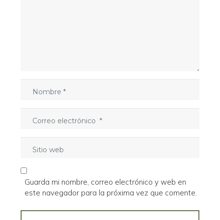
m
e
n
t
a
r
i
o
N
*
o
m
C
b
o
r
r
e
S
r
*
i
e
t
o
i
e
Guarda mi nombre, correo electrónico y web en
o
l
este navegador para la próxima vez que comente.
w
e
e
c