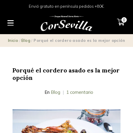
Envió gratuito en península pedidos +80€.
0
Inicio
/
Blog
/
Porqué el cordero asado es la mejor opción
Porqué el cordero asado es la mejor
opción
En
Blog
1 comentario