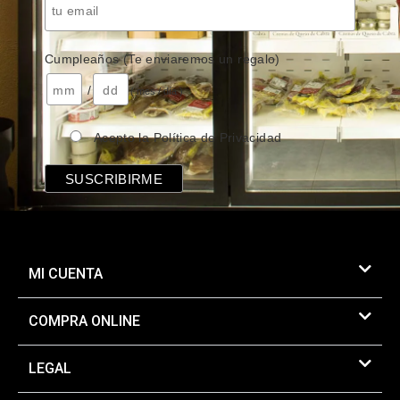
Cumpleaños (Te enviaremos un regalo)
/
( mes / día )
Acepto la Política de Privacidad
MI CUENTA
COMPRA ONLINE
LEGAL