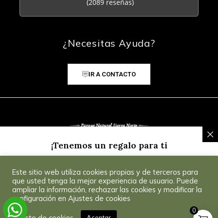
(2089 reseñas)
¿Necesitas Ayuda?
IR A CONTACTO
¡Tenemos un regalo para ti
Inscríbete a nuestra Newsletter y recibe un
5% de
Este sitio web utiliza cookies propias y de terceros para
descuento
para tu primera compra.
Consultar
© 2025 CoSevilla
que usted tenga la mejor experiencia de usuario. Puede
Condiciones
.
ampliar la información, rechazar las cookies y modificar la
configuración en Ajustes de cookies
0
¡Consíguelo!
Ajuste de cookies
Aceptar