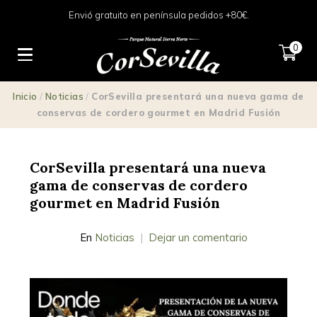
Envió gratuito en península pedidos +80€.
0
Inicio
/
Noticias
/
CorSevilla presentará una nueva gama de
conservas de cordero gourmet en Madrid Fusión
CorSevilla presentará una nueva
gama de conservas de cordero
gourmet en Madrid Fusión
En
Noticias
Dejar un comentario