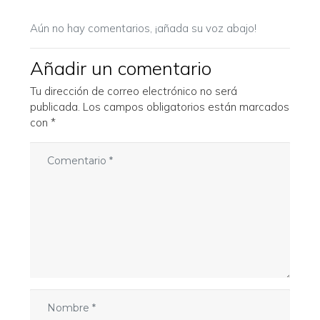
Aún no hay comentarios, ¡añada su voz abajo!
Añadir un comentario
Tu dirección de correo electrónico no será
publicada.
Los campos obligatorios están marcados
con
*
C
o
m
e
n
t
a
r
i
o
N
*
o