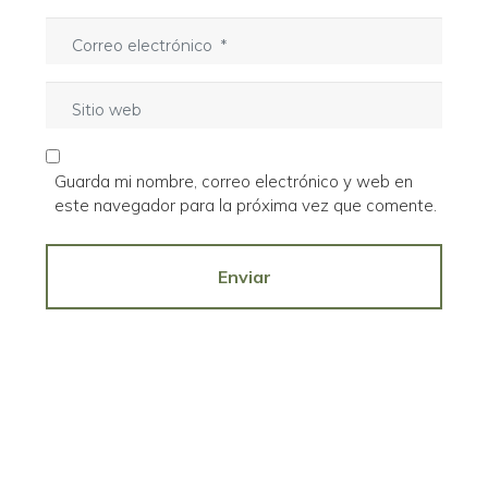
m
C
b
o
r
r
e
S
r
*
i
e
t
o
i
e
Guarda mi nombre, correo electrónico y web en
o
l
este navegador para la próxima vez que comente.
w
e
e
c
b
Enviar
t
r
ó
n
i
c
o
*