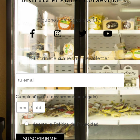
Disfruta el Placer CorSevilla
Síguenos en redes sociales
¡Suscríbete a nuestro Newsletter!
Cumpleaños (Te enviaremos un regalo)
/
( mes / día )
Acepto la Política de Privacidad