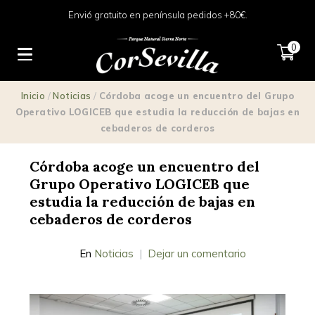
Envió gratuito en península pedidos +80€.
0
Inicio
/
Noticias
/
Córdoba acoge un encuentro del Grupo
Operativo LOGICEB que estudia la reducción de bajas en
cebaderos de corderos
Córdoba acoge un encuentro del
Grupo Operativo LOGICEB que
estudia la reducción de bajas en
cebaderos de corderos
En
Noticias
Dejar un comentario