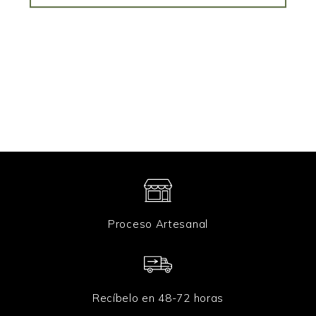
r
ó
n
i
c
o
*
Proceso Artesanal
Recíbelo en 48-72 horas