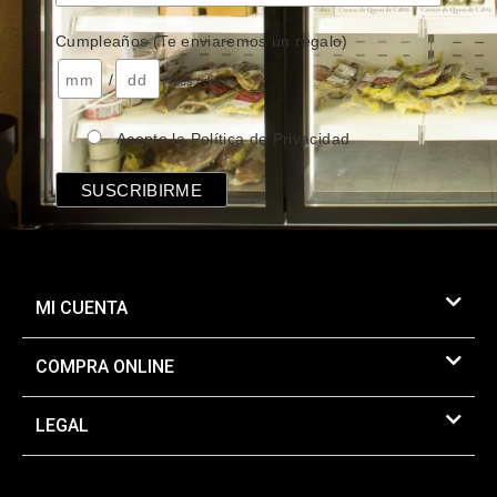
Cumpleaños (Te enviaremos un regalo)
/
( mes / día )
Acepto la Política de Privacidad
MI CUENTA
COMPRA ONLINE
LEGAL