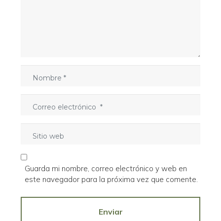
e
n
t
a
r
i
o
N
*
o
m
C
b
o
r
r
e
S
r
*
i
e
t
o
i
e
Guarda mi nombre, correo electrónico y web en
o
l
este navegador para la próxima vez que comente.
w
e
e
c
b
Enviar
t