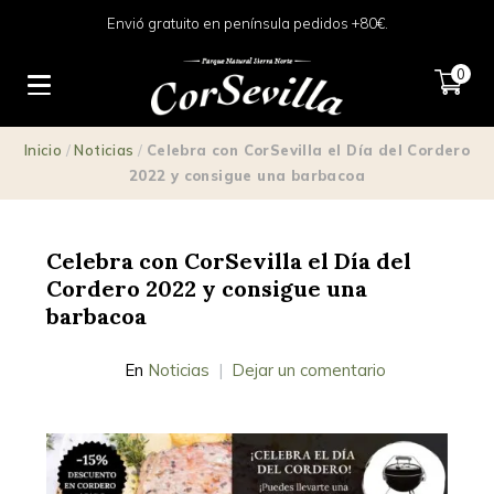
Envió gratuito en península pedidos +80€.
0
Inicio
/
Noticias
/
Celebra con CorSevilla el Día del Cordero
2022 y consigue una barbacoa
Celebra con CorSevilla el Día del
Cordero 2022 y consigue una
barbacoa
En
Noticias
Dejar un comentario