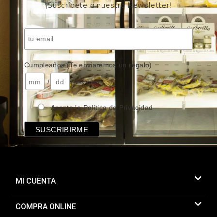
¡Suscríbete a nuestro Newsletter!
Cumpleaños (Te enviaremos un regalo)
/
( mes / día )
Acepto la Política de Privacidad
MI CUENTA
COMPRA ONLINE