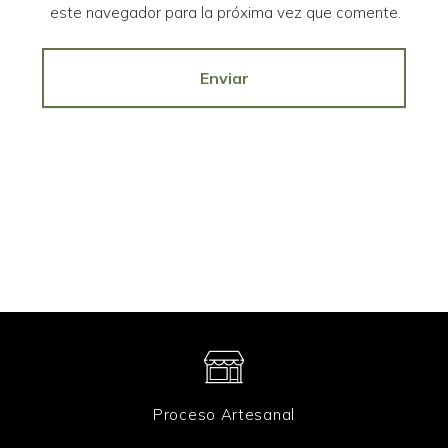
o
l
este navegador para la próxima vez que comente.
w
e
e
c
b
Enviar
t
r
ó
n
i
c
o
*
Proceso Artesanal