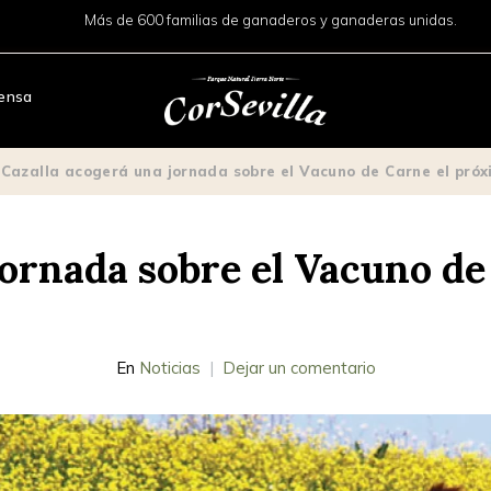
Más de 600 familias de ganaderos y ganaderas unidas.
ensa
/
Cazalla acogerá una jornada sobre el Vacuno de Carne el próx
jornada sobre el Vacuno d
En
Noticias
Dejar un comentario