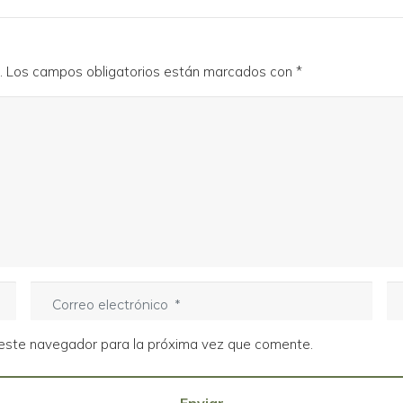
.
Los campos obligatorios están marcados con
*
C
S
o
i
r
t
 este navegador para la próxima vez que comente.
r
i
e
o
o
w