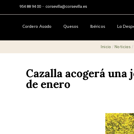
954 88 94 00
–
corsevilla@corsevilla.es
Cordero Asado
Quesos
Ibéricos
La Desp
Inicio
/
Noticias
Cazalla acogerá una 
de enero