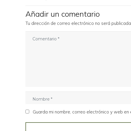
Añadir un comentario
Tu dirección de correo electrónico no será publicada
C
o
m
e
n
t
a
r
i
o
N
*
o
m
Guarda mi nombre, correo electrónico y web en
b
r
e