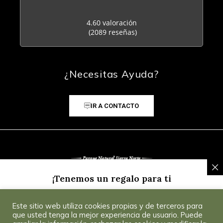
4.60 valoración
(2089 reseñas)
¿Necesitas Ayuda?
IR A CONTACTO
¡Tenemos un regalo para ti
Inscríbete a nuestra Newsletter y recibe un
5% de
Este sitio web utiliza cookies propias y de terceros para
descuento
para tu primera compra.
Consultar
© 2025 CoSevilla
que usted tenga la mejor experiencia de usuario. Puede
Condiciones
.