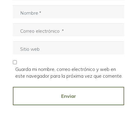
o
N
*
o
m
C
b
o
r
r
e
S
r
*
i
e
t
o
i
e
Guarda mi nombre, correo electrónico y web en
o
l
este navegador para la próxima vez que comente.
w
e
e
c
b
Enviar
t
r
ó
n
i
c