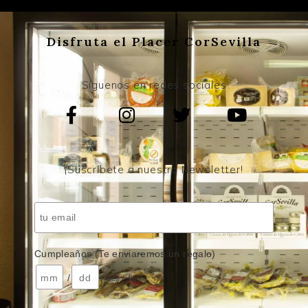
Disfruta el Placer CorSevilla
Síguenos en redes sociales
¡Suscríbete a nuestro Newsletter!
Cumpleaños (Te enviaremos un regalo)
/
( mes / día )