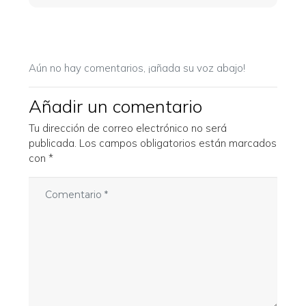
Aún no hay comentarios, ¡añada su voz abajo!
Añadir un comentario
Tu dirección de correo electrónico no será
publicada.
Los campos obligatorios están marcados
con
*
C
o
m
e
n
t
a
r
i