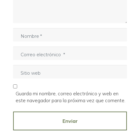
t
a
r
i
o
N
*
o
m
C
b
o
r
r
e
S
r
*
i
e
t
o
i
e
Guarda mi nombre, correo electrónico y web en
o
l
este navegador para la próxima vez que comente.
w
e
e
c
b
Enviar
t
r
ó