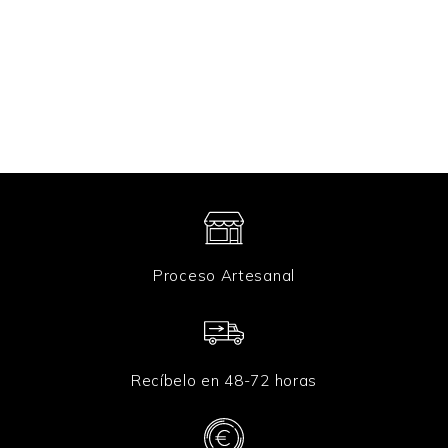
n
i
c
o
*
Proceso Artesanal
Recíbelo en 48-72 horas