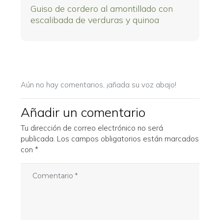
Guiso de cordero al amontillado con
escalibada de verduras y quinoa
Aún no hay comentarios, ¡añada su voz abajo!
Añadir un comentario
Tu dirección de correo electrónico no será
publicada.
Los campos obligatorios están marcados
con
*
C
o
m
e
n