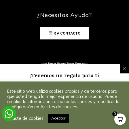
¿Necesitas Ayuda?
IR A CONTACTO
¡Tenemos un regalo para ti
Inscríbete a nuestra Newsletter y recibe un
5% de
Este sitio web utiliza cookies propias y de terceros para
descuento
para tu primera compra.
Consultar
© 2025 CoSevilla
que usted tenga la mejor experiencia de usuario. Puede
Condiciones
.
ampliar la información, rechazar las cookies y modificar la
configuración en Ajustes de cookies
0
¡Consíguelo!
Ajuste de cookies
Aceptar