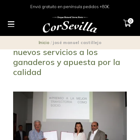
Envió gratuito en península pedidos +80€.
0
CorSevilla consolida sus
Inicio
/
josé manuel castillejo
nuevos servicios a los
ganaderos y apuesta por la
calidad