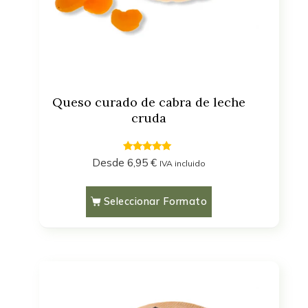
Elaborados con leche cruda
(2)
Sin gluten
(2)
Viejo
(1)
Queso curado de cabra de leche
cruda
Filtrar
4.75
Desde
6,95
€
IVA incluido
out of 5
Seleccionar Formato