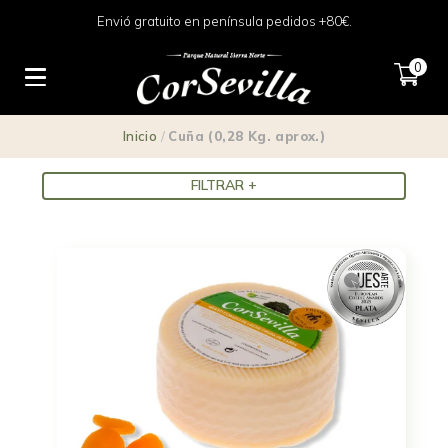
Envió gratuito en península pedidos +80€.
Cuña (0,28 Kg. aprox.)
0
Inicio
/
Cuña (0,28 Kg. aprox.)
FILTRAR +
Precio
6 €
70 €
6
22
38
54
70
Tipo
Curados
(1)