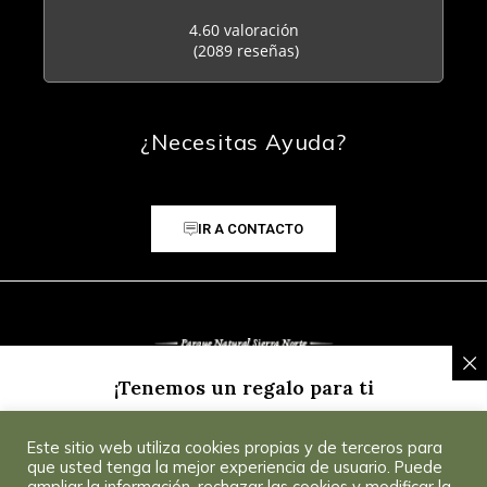
4.60 valoración
(2089 reseñas)
¿Necesitas Ayuda?
IR A CONTACTO
¡Tenemos un regalo para ti
Inscríbete a nuestra Newsletter y recibe un
5% de
Este sitio web utiliza cookies propias y de terceros para
descuento
para tu primera compra.
Consultar
© 2025 CoSevilla
que usted tenga la mejor experiencia de usuario. Puede
Condiciones
.
ampliar la información, rechazar las cookies y modificar la