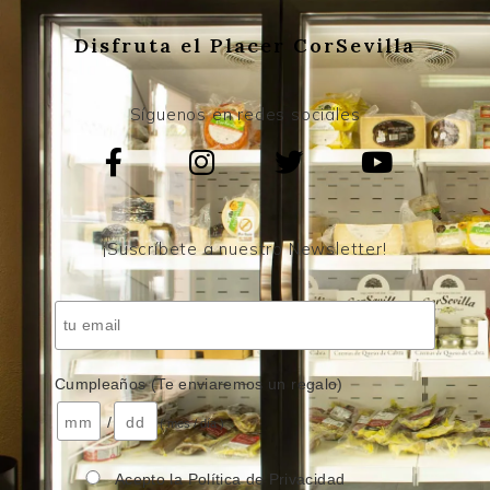
Disfruta el Placer CorSevilla
Síguenos en redes sociales
¡Suscríbete a nuestro Newsletter!
Cumpleaños (Te enviaremos un regalo)
/
( mes / día )
Acepto la Política de Privacidad