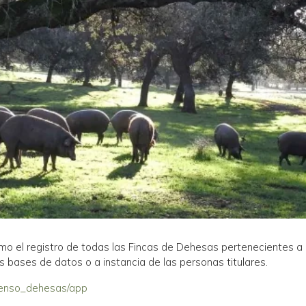
o el registro de todas las Fincas de Dehesas pertenecientes a u
as bases de datos o a instancia de las personas titulares.
/censo_dehesas/app