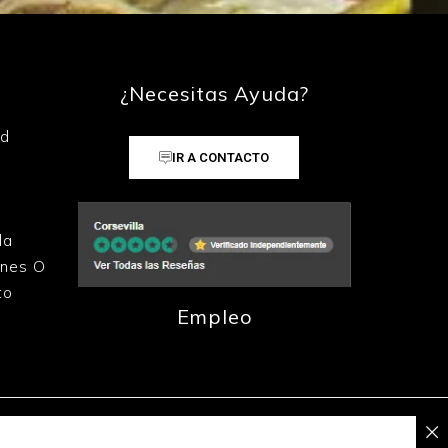
¿Necesitas Ayuda?
ad
IR A CONTACTO
la
ones O
to
Empleo