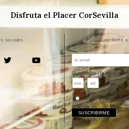
Disfruta el Placer CorSevilla
s sociales
¡Suscríbete a
Cumpleaños (Te enviaremos 
/
( mes / día )
Acepto la Política de P