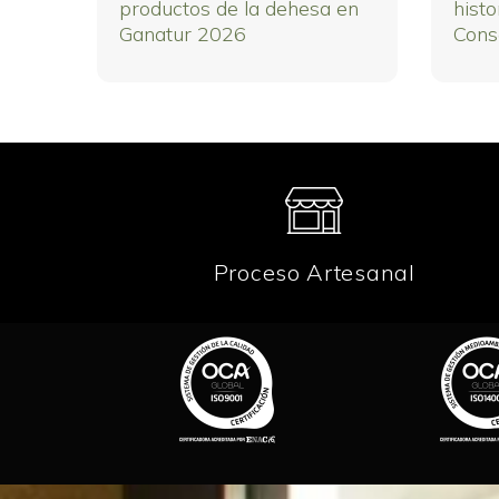
productos de la dehesa en
histo
Ganatur 2026
Cons
Proceso Artesanal