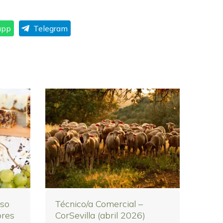
app
Telegram
eso
Técnico/a Comercial –
ores
CorSevilla (abril 2026)