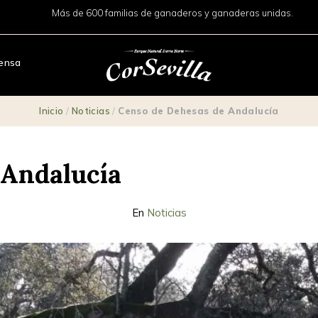
Más de 600 familias de ganaderos y ganaderas unidas.
ensa
Inicio
/
Noticias
/
Censo de Dehesas de Andalucía
 Andalucía
En
Noticias