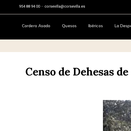
954 88 94 00
–
corsevilla@corsevilla.es
Cordero Asado
Quesos
Ibéricos
La Desp
Censo de Dehesas de