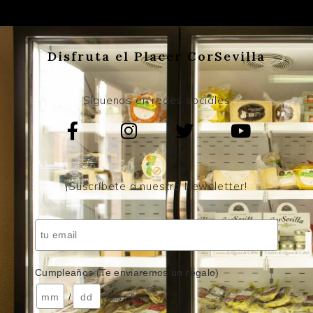
Disfruta el Placer CorSevilla
Síguenos en redes sociales
¡Suscríbete a nuestro Newsletter!
Cumpleaños (Te enviaremos un regalo)
/
( mes / día )