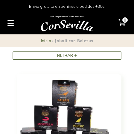
Envió gratuito en península pedidos +80€.
Jabalí con Boletus
0
Inicio
/
Jabalí con Boletus
FILTRAR +
Precio
2 €
3 €
2
2
3
3
3
Filtrar