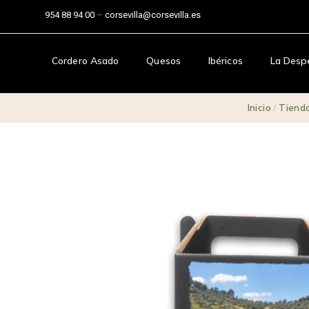
954 88 94 00
–
corsevilla@corsevilla.es
Cordero Asado
Quesos
Ibéricos
La Desp
Inicio
/
Tiend