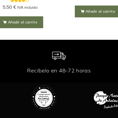
u
t
4.00
5,50
€
IVA incluido
o
out of 5
Añadir al carrito
f
5
Añadir al carrito
Recíbelo en 48-72 horas