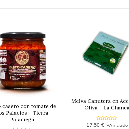
Melva Canutera en Ace
o casero con tomate de
Oliva – La Chanc
os Palacios – Tierra
Palaciega
0
17,50
€
IVA incluido
o