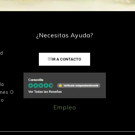
¿Necesitas Ayuda?
ad
IR A CONTACTO
la
ones O
to
Empleo