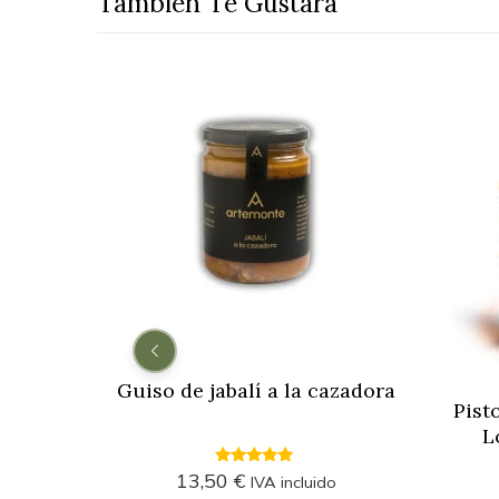
También Te Gustará
Zancúo
Guiso de jabalí a la cazadora
Pist
ita
L
5.00
13,50
€
IVA incluido
do
out of 5