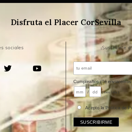
Disfruta el Placer CorSevilla
s sociales
¡Suscríbete a
Cumpleaños (Te enviaremos 
/
( mes / día )
Acepto la Política de P