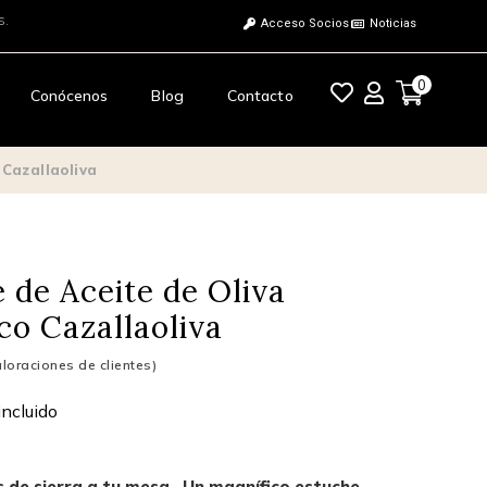
 ganaderas unidas.
Acceso Socios
Noticias
0
Conócenos
Blog
Contacto
 Cazallaoliva
 de Aceite de Oliva
co Cazallaoliva
loraciones de clientes)
incluido
es de sierra a tu mesa. Un magnífico estuche