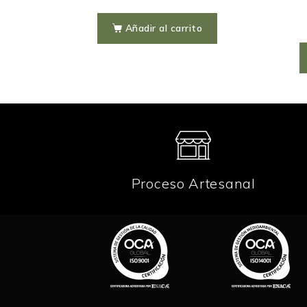
Añadir al carrito
o
Proceso Artesanal