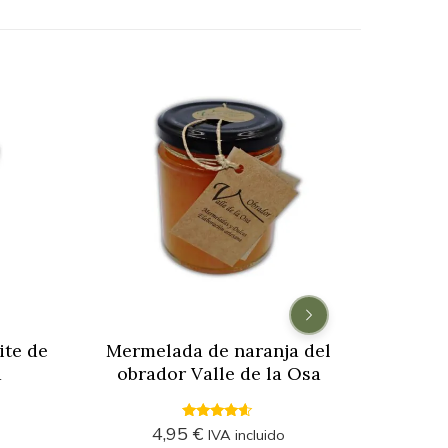
ite de
Mermelada de naranja del
Vino t
a
obrador Valle de la Osa
4.38
4,95
€
IVA incluido
out of 5