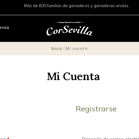
Más de 600 familias de ganaderos y ganaderas unidas.
ensa
Inicio
/
Mi cuenta
Mi Cuenta
Registrarse