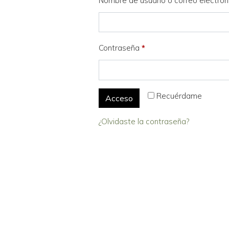
Nombre de usuario o correo electró
Contraseña
*
Recuérdame
Acceso
¿Olvidaste la contraseña?