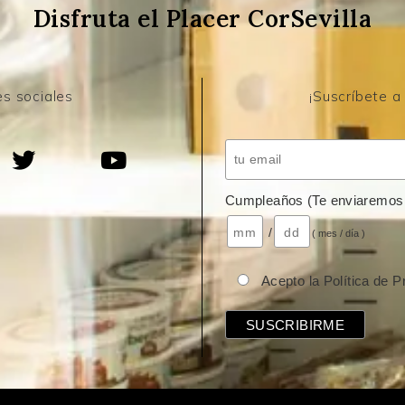
Disfruta el Placer CorSevilla
s sociales
¡Suscríbete a
Cumpleaños (Te enviaremos 
/
( mes / día )
Acepto la Política de P