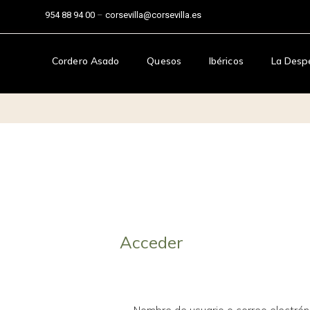
954 88 94 00
–
corsevilla@corsevilla.es
Cordero Asado
Quesos
Ibéricos
La Desp
Acceder