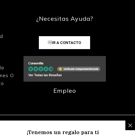
¿Necesitas Ayuda?
ad
IR A CONTACTO
la
ones O
to
Empleo
¡Tenemos un regalo para ti