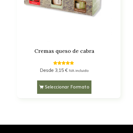
Elaborados con leche
pasteurizada
(1)
Sin gluten
(1)
Cremas queso de cabra
Filtrar
4.71
Desde
3,15
€
IVA incluido
out of 5
Seleccionar Formato