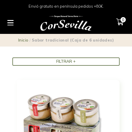
Envió gratuito en península pedidos +80€.
Sabor tradicional
0
(Caja de 6 unidades)
Inicio
/
Sabor tradicional (Caja de 6 unidades)
FILTRAR +
Precio
3 €
18 €
3
7
11
14
18
Tipo
Cremas
(1)