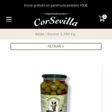
Envió gratuito en península pedidos +80€.
Gordal 1,300 kg.
0
Inicio
/
Gordal 1,300 kg.
FILTRAR +
Precio
1 €
5 €
1
2
3
4
5
Tipo
Conservas
(1)