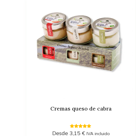
3 €
18 €
3
7
11
14
18
Filtrar
Cremas queso de cabra
4.71
Desde
3,15
€
IVA incluido
out of 5