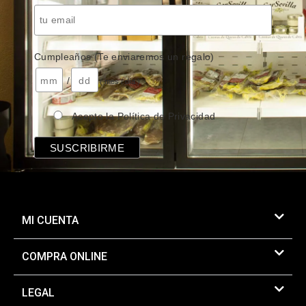
Cumpleaños (Te enviaremos un regalo)
/
( mes / día )
Acepto la Política de Privacidad
MI CUENTA
COMPRA ONLINE
LEGAL