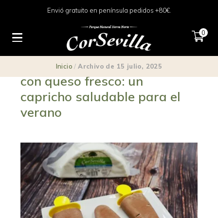
Envió gratuito en península pedidos +80€.
0
Receta de polos de chocolate
Inicio
/
Archivo de 15 julio, 2025
con queso fresco: un
capricho saludable para el
verano